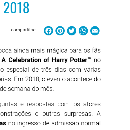
e 2018
Facebook
Pinterest
Twitter
WhatsAp
Email
compartilhe
época ainda mais mágica para os fãs
e
A Celebration of Harry Potter™
no
o especial de três dias com várias
rias. Em 2018, o evento acontece do
al de semana do mês.
untas e respostas com os atores
emonstrações e outras surpresas. A
sas
no ingresso de admissão normal