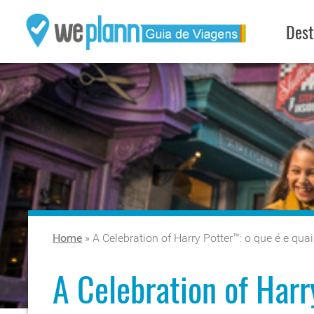
Dest
Home
»
A Celebration of Harry Potter™: o que é e qu
A Celebration of Harr