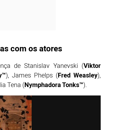
tas com os atores
nça de Stanislav Yanevski (
Viktor
y™
), James Phelps (
Fred Weasley
),
lia Tena (
Nymphadora Tonks™
).