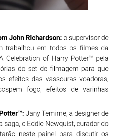
com John Richardson:
o supervisor de
on trabalhou em todos os filmes da
A Celebration of Harry Potter™ pela
tórias do set de filmagem para que
s efeitos das vassouras voadoras,
cospem fogo, efeitos de varinhas
Potter™:
Jany Temime, a designer de
da saga, e Eddie Newquist, curador do
tarão neste painel para discutir os