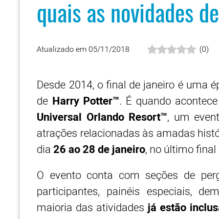
quais as novidades d
Atualizado em 05/11/2018
(
0
)
Desde 2014, o final de janeiro é uma 
de
Harry Potter™
. É quando acontec
Universal Orlando Resort™
, um event
atrações relacionadas às amadas histó
dia
26 ao 28 de janeiro
, no último fin
O evento conta com seções de perg
participantes, painéis especiais, d
maioria das atividades
já estão inclu