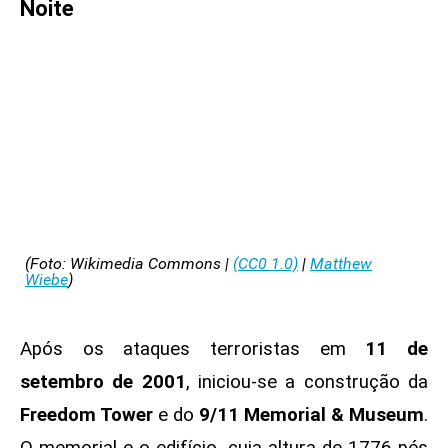
Noite
(Foto: Wikimedia Commons |
(CC0 1.0)
|
Matthew
Wiebe
)
Após os ataques terroristas em
11 de
setembro
de 2001
, iniciou-se a construção da
Freedom Tower
e do
9/11 Memorial & Museum
.
O memorial e o edifício, cuja altura de 1776 pés