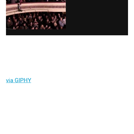
via GIPHY
ÍNDICE
Be More Chill
The Band’s Visit