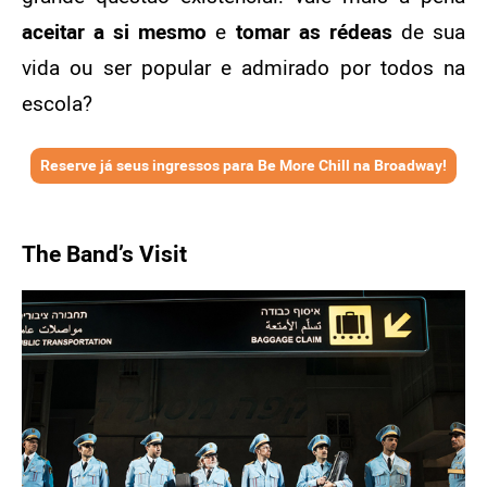
aceitar a si mesmo
e
tomar as rédeas
de sua
vida ou ser popular e admirado por todos na
escola?
Reserve já seus ingressos para Be More Chill na Broadway!
The Band’s Visit