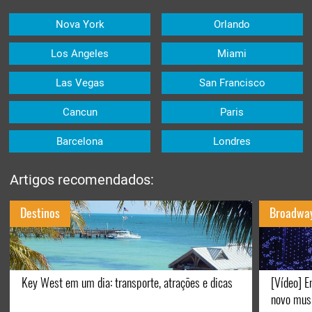
Nova York
Orlando
Los Angeles
Miami
Las Vegas
San Francisco
Cancun
Paris
Barcelona
Londres
Artigos recomendados:
Destinos
Broadwa
Key West em um dia: transporte, atrações e dicas
[Vídeo] E
novo mus