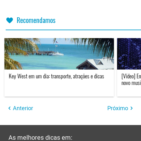
Recomendamos
Key West em um dia: transporte, atrações e dicas
[Vídeo] En
novo musi
Anterior
Próximo
As melhores dicas em: