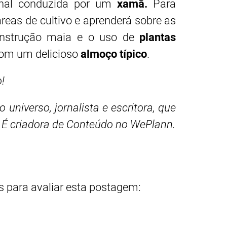
ional conduzida por um
xamã.
Para
áreas de cultivo e aprenderá sobre as
 construção maia e o uso de
plantas
 com um delicioso
almoço típico
.
!
o universo, jornalista e escritora, que
 É criadora de Conteúdo no WePlann.
pp
rest
ail
as para avaliar esta postagem: