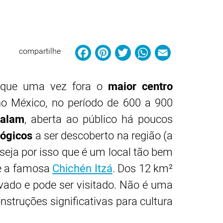
Facebook
Pinterest
Twitter
WhatsAp
Email
compartilhe
o que uma vez fora o
maior centro
o México, no período de 600 a 900
Balam
, aberta ao público há poucos
lógicos
a ser descoberto na região (a
eja por isso que é um local tão bem
ue a famosa
Chichén Itzá
. Dos 12 km²
vado e pode ser visitado. Não é uma
struções significativas para cultura