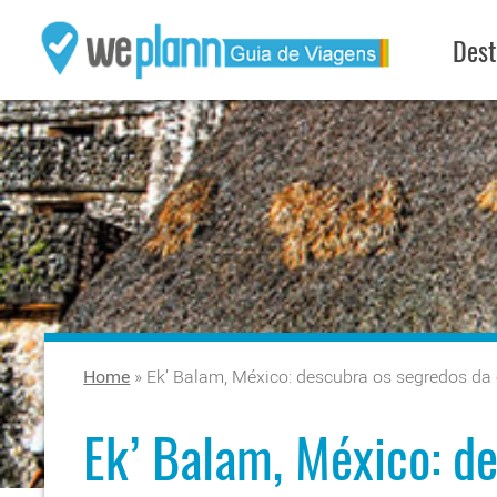
Dest
Home
»
Ek’ Balam, México: descubra os segredos da
Ek’ Balam, México: d