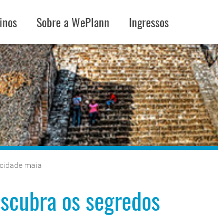
inos
Sobre a WePlann
Ingressos
 cidade maia
escubra os segredos