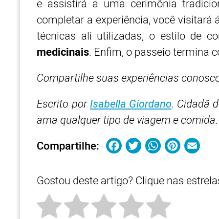
e
assistirá a uma cerimônia tradic
completar a experiência, você visitará 
técnicas ali utilizadas, o estilo de
medicinais
. Enfim, o passeio termina
Compartilhe suas experiências conosco
Escrito por
Isabella Giordano
. Cidadã d
ama qualquer tipo de viagem e comida.
Facebook
Twitter
WhatsA
Pinte
Em
Compartilhe:
Gostou deste artigo? Clique nas estrel