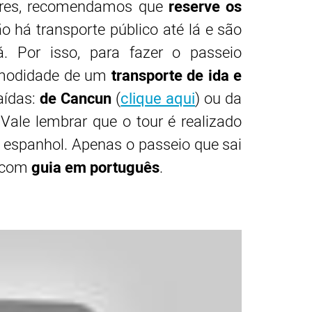
dores, recomendamos que
reserve os
ão há transporte público até lá e são
. Por isso, para fazer o passeio
modidade de um
transporte de ida e
aídas:
de Cancun
(
clique aqui
) ou da
. Vale lembrar que o tour é realizado
e espanhol. Apenas o passeio que sai
a com
guia em português
.