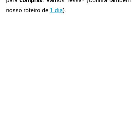
para
compras
. Vamos nessa? (Confira também
nosso roteiro de
1 dia
).
ÍNDICE
Dia 1
Manhã
Tarde
Noite
Dia 2
Manhã
Tarde