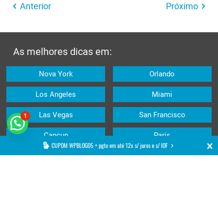
Anterior
Próximo
As melhores dicas em:
Nova York
Orlando
Los Angeles
Miami
Las Vegas
San Francisco
1
Cancun
Paris
CUPOM WPBLOG05 + pgto em até 12x s/ juros e s/ IOF
Barcelona
Londres
Artigos recomendados:
Destinos
Broadwa