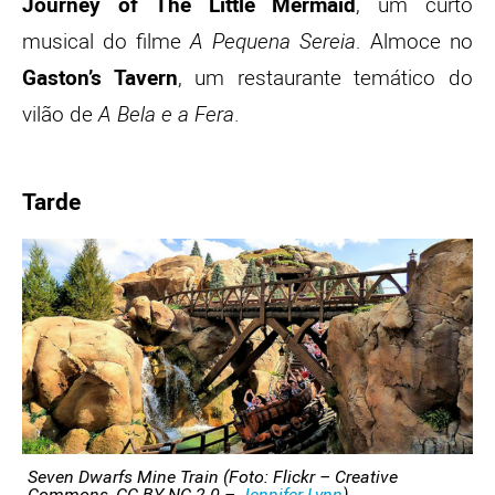
Journey of The Little Mermaid
, um curto
musical do filme
A Pequena Sereia
. Almoce no
Gaston’s Tavern
, um restaurante temático do
vilão de
A Bela e a Fera
.
Tarde
Seven Dwarfs Mine Train (Foto: Flickr – Creative
Commons, CC BY-NC 2.0 –
Jennifer Lynn
)