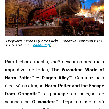
Hogwarts Express (Foto: Flickr – Creative Commons: CC
BY-NC-SA 2.0 –
casajump
)
Para fechar a manhã, você deve ir na área mais
imperdível de todas,
The Wizarding World of
Harry Potter™ – Diagon Alley™
. Caminhe pela
área, vá na atração
Harry Potter and the Escape
from Gringotts™
e participe da seleção de
varinhas na
Ollivanders™
. Depois disso é só