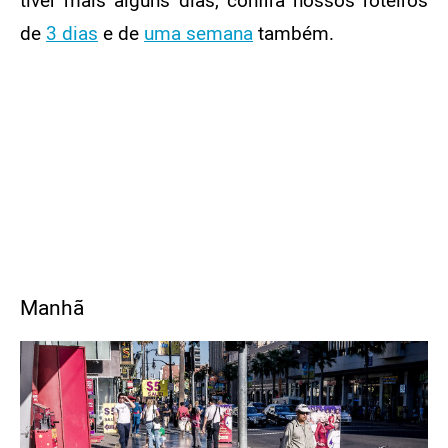
tiver mais alguns dias, confira nossos roteiros
de
3 dias
e de
uma semana
também.
ÍNDICE
Manhã
Tarde e noite
Manhã