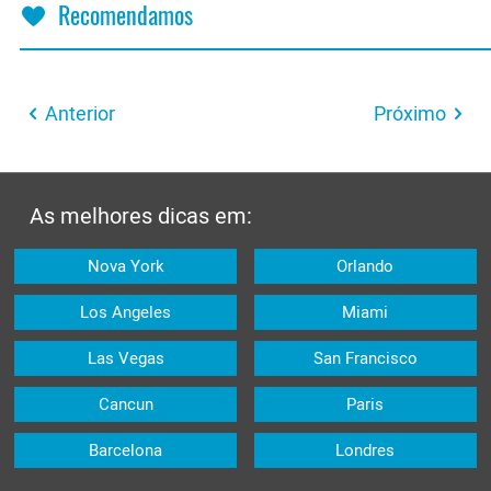
Recomendamos
Anterior
Próximo
As melhores dicas em:
Nova York
Orlando
Los Angeles
Miami
Las Vegas
San Francisco
Cancun
Paris
Barcelona
Londres