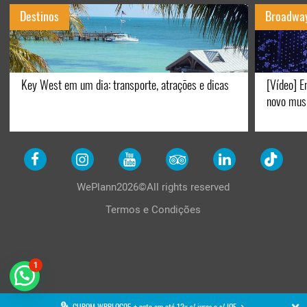
Destinos
Broadwa
Key West em um dia: transporte, atrações e dicas
[Vídeo] E
novo mus
WePlann2026©All rights reserved
Termos e Condições
1
CUPOM WPBLOG05 + pgto em até 12x s/ juros e s/ IOF